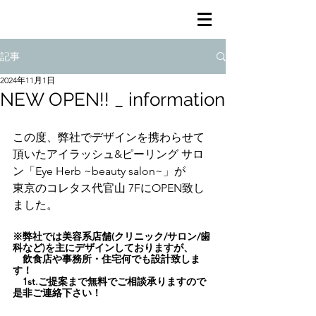
記事
2024年11月1日
NEW OPEN!! _ information
この度、弊社でデザインを携わらせて
頂いたアイラッシュ&ピーリング サロ
ン「
Eye Herb ~beauty salon~
」が
東京の
コレタス代官山
 7F
にOPEN致し
ました。
※弊社では
美容系店舗(クリニック/サロン/歯
科など)を主にデザインしておりますが、
　飲食店や事務所・住宅何でも設計致しま
す！ 
　1st.ご提案まで無料でご相談承りますので
是非ご連絡下さい！